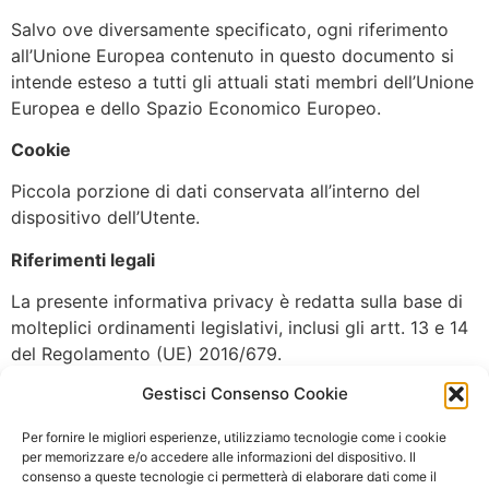
Salvo ove diversamente specificato, ogni riferimento
all’Unione Europea contenuto in questo documento si
intende esteso a tutti gli attuali stati membri dell’Unione
Europea e dello Spazio Economico Europeo.
Cookie
Piccola porzione di dati conservata all’interno del
dispositivo dell’Utente.
Riferimenti legali
La presente informativa privacy è redatta sulla base di
molteplici ordinamenti legislativi, inclusi gli artt. 13 e 14
del Regolamento (UE) 2016/679.
Gestisci Consenso Cookie
Ove non diversamente specificato, questa informativa
privacy riguarda esclusivamente questa Applicazione.
Per fornire le migliori esperienze, utilizziamo tecnologie come i cookie
per memorizzare e/o accedere alle informazioni del dispositivo. Il
Privacy
&
Cookie Policy
consenso a queste tecnologie ci permetterà di elaborare dati come il