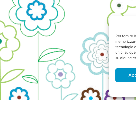
Per fornire 
memorizzare 
tecnologie c
unici su que
su alcune ca
Ac