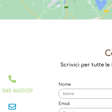
C
Scrivici per tutte l
Nome
 340 4603139
Email