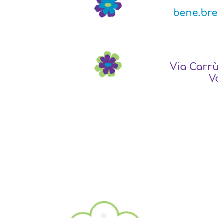
bene.br
Via Carrù
V