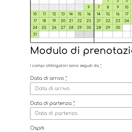
1
2
1
2
3
3
4
5
6
7
8
9
7
8
9
10
10
11
12
13
14
15
16
14
15
16
17
17
18
19
20
21
22
23
21
22
23
24
24
25
26
27
28
29
30
28
29
30
31
Modulo di prenotaz
I campi obbligatori sono seguiti da
*
Data di arrivo
*
Data di partenza
*
Ospiti