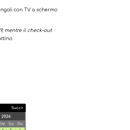
ingoli con TV a schermo
19, mentre il check-out
ttino.
Succ>
 2026
Ve
Sa
Do