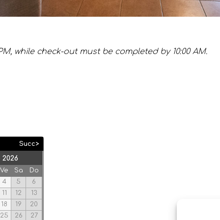
0 PM, while check-out must be completed by 10:00 AM.
Succ>
 2026
Ve
Sa
Do
4
5
6
11
12
13
18
19
20
25
26
27