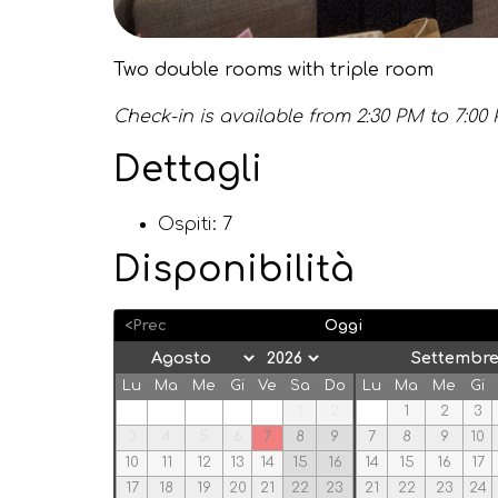
Two double rooms with triple room
Check-in is available from 2:30 PM to 7:0
Dettagli
Ospiti:
7
Disponibilità
<Prec
Oggi
Settembre
Lu
Ma
Me
Gi
Ve
Sa
Do
Lu
Ma
Me
Gi
1
2
1
2
3
3
4
5
6
7
8
9
7
8
9
10
10
11
12
13
14
15
16
14
15
16
17
17
18
19
20
21
22
23
21
22
23
24