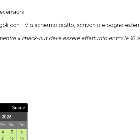
recensioni
goli con TV a schermo piatto, scrivania e bagno ester
9, mentre il check-out deve essere effettuato entro le 10 
Succ>
 2026
Ve
Sa
Do
4
5
6
11
12
13