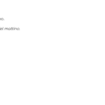
no.
del mattino.