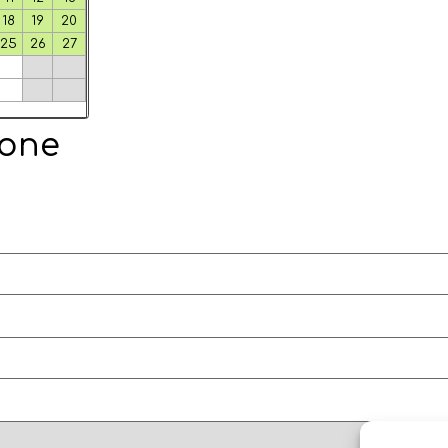
18
19
20
25
26
27
ione