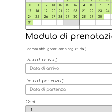
10
11
12
13
14
15
16
14
15
16
17
17
18
19
20
21
22
23
21
22
23
24
24
25
26
27
28
29
30
28
29
30
31
Modulo di prenotaz
I campi obbligatori sono seguiti da
*
Data di arrivo
*
Data di partenza
*
Ospiti