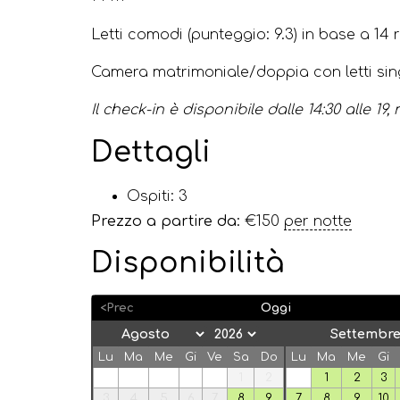
Letti comodi (punteggio: 9.3) in base a 14 
Camera matrimoniale/doppia con letti sin
Il check-in è disponibile dalle 14:30 alle 1
Dettagli
Ospiti:
3
Prezzo a partire da:
€
150
per notte
Disponibilità
<Prec
Oggi
Settembre
Lu
Ma
Me
Gi
Ve
Sa
Do
Lu
Ma
Me
Gi
1
2
1
2
3
3
4
5
6
7
8
9
7
8
9
10